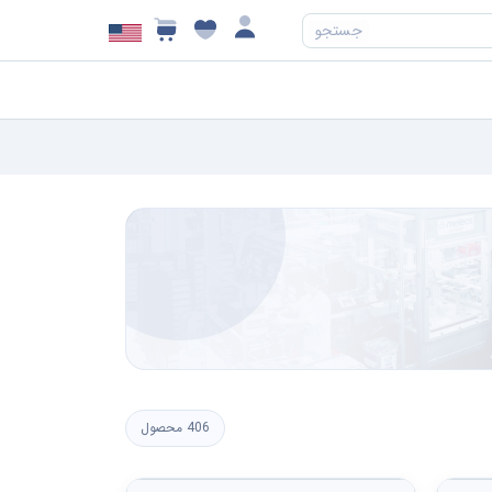
جستجو
406 محصول