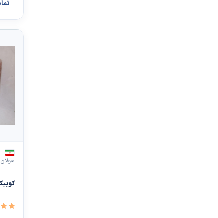
تما
سولان 
کوبی