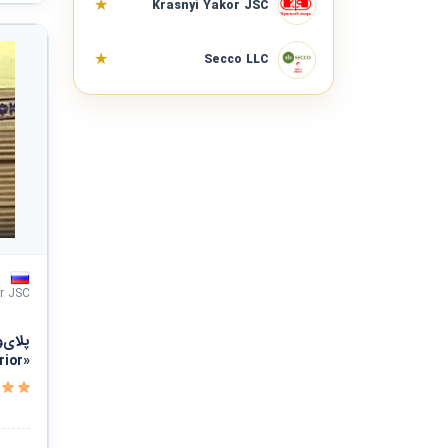
★
Krasnyi Yakor JSC
دفاع ملی و نظم عمومی و امنیت و حفاظت
★
Secco LLC
خدمات سیاسی و اجتماعی
سازمانها و کلوپها
مشاهده همه ›
r JSC
پلای‌
«FK Interior»