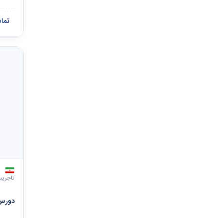
تما
تاجری
دورس 2 