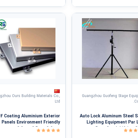
gzhou Ours Building Materials Co.,
Guangzhou Guofeng Stage Equi
Ltd
Co
f Coating Aluminium Exterior
Auto Lock Aluminum Steel 
l Panels Environment Friendly
Lighting Equipment Par 
2.0mm 2.5mm 3.0mm
Duty Crank Lifting 