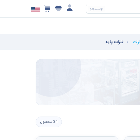
جستجو
زات
فلزات پایه
34 محصول