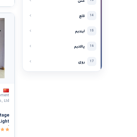
مس
13
دفاع ملی و نظم عمومی و امنیت و حفاظت
قلع
14
خدمات سیاسی و اجتماعی
ایندیم
15
سازمانها و کلوپها
پالادیم
16
مشاهده همه ›
روی
17
pment
., Ltd.
Stage
Light
Stand