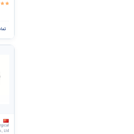
h T8
تما
gical
, Ltd.