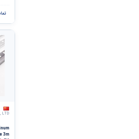
تما
, LTD
minum
pe 3m