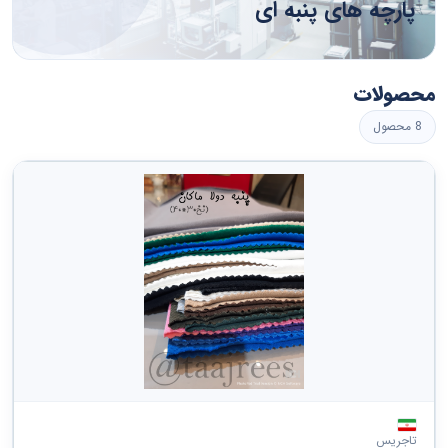
پارچه های پنبه ای
خدمات مهندسی، تحقیق و توسعه و خدمات فناوری محور
لوازم، تجهیزات و ابزارآلات ساختمانی
خدمات تحریریه، طراحی گرافیک و هنرهای زیبا
لوازم و قطعات ساخت و تولید
محصولات
خدمات عمومی
8 محصول
سیستمها ، قطعات و تجهیزات تهویه و توزیع
خدمات مالی و بیمه
لوازم آزمایشگاهی، رصد، تست و اندازه گیری
خدمات بهداشتی
لوازم و تجهیزات تصفیه آب و نظافت
خدمات تحصیلی و آموزشی
ماشین آلات و تجهیزات ارائه خدمات
خدمات مسافرتی، غذایی، اسکان و سرگرمی
مشاهده همه ›
خدمات شخصی و خانگی
تاجریس