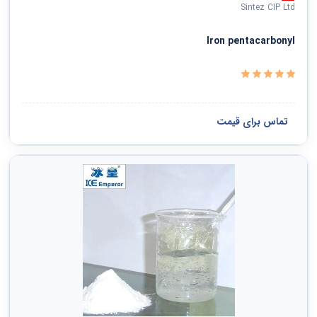
دفاع ملی و نظم عمومی و امنیت و حفاظت
Sintez CIP Ltd
خدمات سیاسی و اجتماعی
Iron pentacarbonyl
سازمانها و کلوپها
مشاهده همه ›
تماس برای قیمت