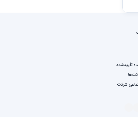
نده تأییدشده
کت‌ها
تماعی شرکت
استفاده
سیاست حفظ حریم خصوصی
تبلیغات مبتنی بر علایق