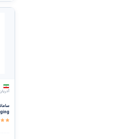
دفاع ملی و نظم عمومی و امنیت و حفاظت
خدمات سیاسی و اجتماعی
سازمانها و کلوپها
مشاهده همه ›
آدریان
ging