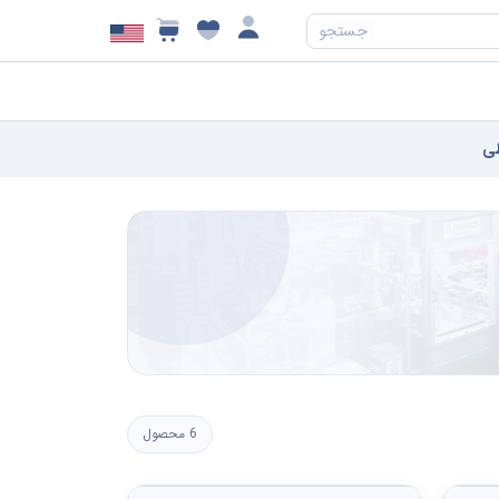
جستجو
ی
6 محصول