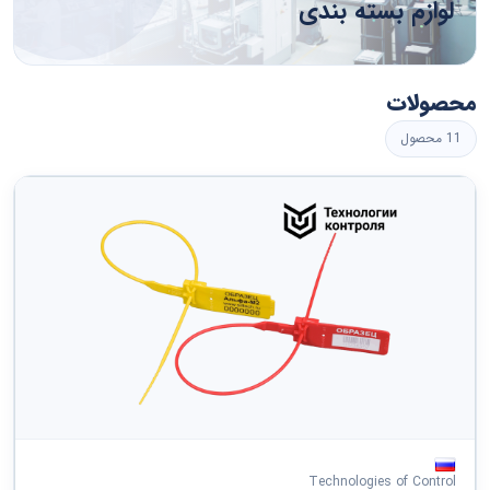
لوازم بسته بندی
خدمات مهندسی، تحقیق و توسعه و خدمات فناوری محور
لوازم، تجهیزات و ابزارآلات ساختمانی
خدمات تحریریه، طراحی گرافیک و هنرهای زیبا
لوازم و قطعات ساخت و تولید
محصولات
خدمات عمومی
11 محصول
سیستمها ، قطعات و تجهیزات تهویه و توزیع
خدمات مالی و بیمه
لوازم آزمایشگاهی، رصد، تست و اندازه گیری
خدمات بهداشتی
لوازم و تجهیزات تصفیه آب و نظافت
خدمات تحصیلی و آموزشی
ماشین آلات و تجهیزات ارائه خدمات
خدمات مسافرتی، غذایی، اسکان و سرگرمی
مشاهده همه ›
خدمات شخصی و خانگی
Technologies of Control