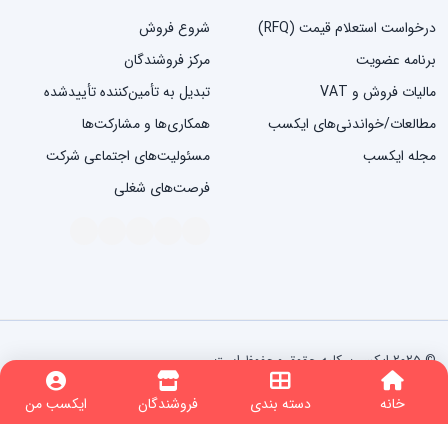
درخواست استعلام قیمت (RFQ)
شروع فروش
برنامه عضویت
مرکز فروشندگان
مالیات فروش و VAT
تبدیل به تأمین‌کننده تأییدشده
مطالعات/خواندنی‌های ایکسب
همکاری‌ها و مشارکت‌ها
مجله ایکسب
مسئولیت‌های اجتماعی شرکت
فرصت‌های شغلی
© ۲۰۲۵ ایکسب. کلیه حقوق محفوظ است.
شرایط استفاده
سیاست حفظ حریم خصوصی
تبلیغات مبتنی بر علایق
nopCommerce
Powered by
خانه
دسته بندی
فروشندگان
ایکسب من