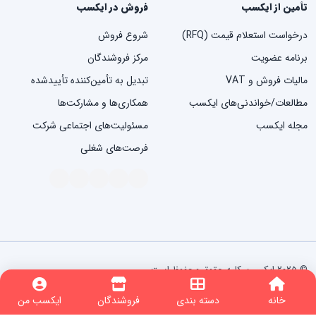
تأمین از ایکسب
فروش در ایکسب
درخواست استعلام قیمت (RFQ)
شروع فروش
برنامه عضویت
مرکز فروشندگان
مالیات فروش و VAT
تبدیل به تأمین‌کننده تأییدشده
مطالعات/خواندنی‌های ایکسب
همکاری‌ها و مشارکت‌ها
مجله ایکسب
مسئولیت‌های اجتماعی شرکت
فرصت‌های شغلی
© ۲۰۲۵ ایکسب. کلیه حقوق محفوظ است.
شرایط استفاده
سیاست حفظ حریم خصوصی
تبلیغات مبتنی بر علایق
nopCommerce
Powered by
خانه
دسته بندی
فروشندگان
ایکسب من