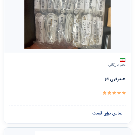
دفتر بازرگانی
هندزفری j5
تماس برای قیمت