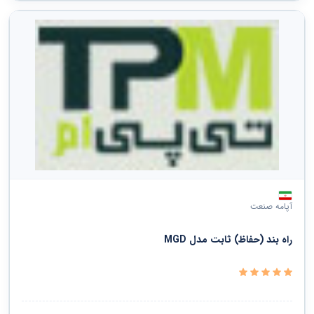
آپامه صنعت
راه بند (حفاظ) ثابت مدل MGD