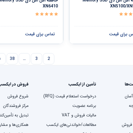
حافظه اس اس دی Memory SSD
حافظه اس اس دی emory SSD
XN6410
XN5100/XN
س برای قیمت
تماس برای قیمت
›
38
…
3
2
ت‌ها
تأمین از ایکسب
فروش در ایکسب
آسان
درخواست استعلام قیمت (RFQ)
شروع فروش
ه
برنامه عضویت
مرکز فروشندگان
مالیات فروش و VAT
تبدیل به تأمین‌کن
 فروش
مطالعات/خواندنی‌های ایکسب
همکاری‌ها و مشار