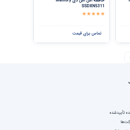
M
حافظه اس اس دی Memory
SSDXN5311
تماس برای قیمت
نده تأییدشده
کت‌ها