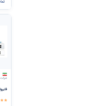
تما
شرکت ن
فایروال