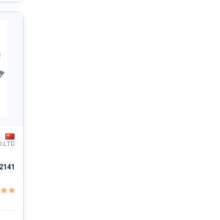
دفاع ملی و نظم عمومی و امنیت و حفاظت
خدمات سیاسی و اجتماعی
سازمانها و کلوپها
مشاهده همه ›
O.LTD
2141